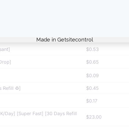
ill ♻️] [20-40K/D] [0-1/H] [Special Ser
$0.69
% USA] [Instant Start]
$2.00
sant]
$0.53
 Drop]
$0.65
$0.09
Refill ♻️]
$0.45
$0.17
0K/Day] [Super Fast] [30 Days Refill
$23.00