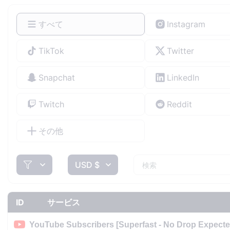
すべて
Instagram
TikTok
Twitter
Snapchat
LinkedIn
Twitch
Reddit
その他
USD $
ID
サービス
YouTube Subscribers [Superfast - No Drop Expecte