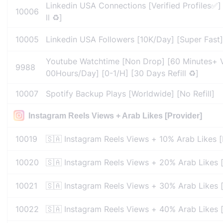
Linkedin USA Connections [Verified Profiles✅]
10006
ll ♻️]
10005
Linkedin USA Followers [10K/Day] [Super Fast] 
Youtube Watchtime [Non Drop] [60 Minutes+ 
9988
00Hours/Day] [0-1/H] [30 Days Refill ♻️]
10007
Spotify Backup Plays [Worldwide] [No Refill]
Instagram Reels Views + Arab Likes [Provider]
10019
🇸🇦 Instagram Reels Views + 10% Arab Likes [
10020
🇸🇦 Instagram Reels Views + 20% Arab Likes 
10021
🇸🇦 Instagram Reels Views + 30% Arab Likes 
10022
🇸🇦 Instagram Reels Views + 40% Arab Likes 