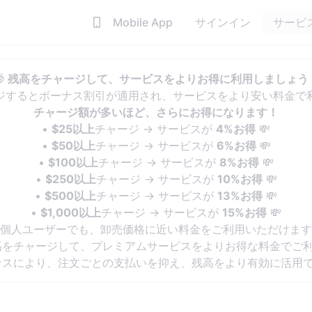
Mobile App
サインイン
サービ

残高をチャージして、サービスをよりお得に利用しましょう
ジするとボーナス割引が適用され、サービスをより安い料金で
チャージ額が多いほど、さらにお得になります！
•
$25以上
チャージ → サービスが
4%お得
💸
•
$50以上
チャージ → サービスが
6%お得
💸
•
$100以上
チャージ → サービスが
8%お得
💸
•
$250以上
チャージ → サービスが
10%お得
💸
•
$500以上
チャージ → サービスが
13%お得
💸
•
$1,000以上
チャージ → サービスが
15%お得
💸
 個人ユーザーでも、卸売価格に近い料金をご利用いただけま
残高をチャージして、プレミアムサービスをよりお得な料金でご
ーナスにより、注文ごとの支払いを抑え、残高をより有効に活用