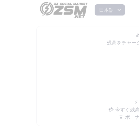
日本語

残高をチャー
⚡
💳 今すぐ
💡 ボ