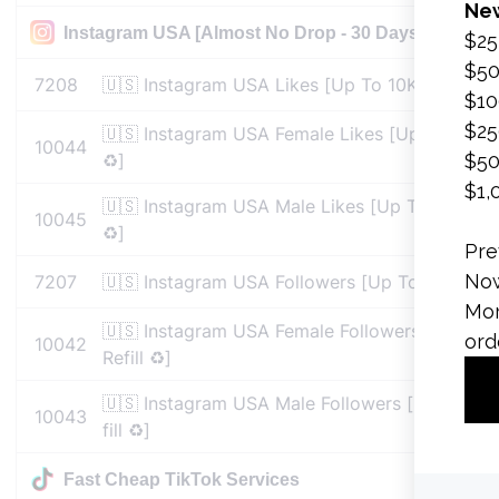
Instagram USA [Almost No Drop - 30 Days Refill ♻️]
7208
🇺🇸 Instagram USA Likes [Up To 10K/Day] [Alm
🇺🇸 Instagram USA Female Likes [Up To 10K/D
10044
♻️]
🇺🇸 Instagram USA Male Likes [Up To 10K/Day
10045
♻️]
7207
🇺🇸 Instagram USA Followers [Up To 10K/Day] 
🇺🇸 Instagram USA Female Followers [Up To 
10042
Refill ♻️]
🇺🇸 Instagram USA Male Followers [Up To 10
10043
fill ♻️]
Fast Cheap TikTok Services