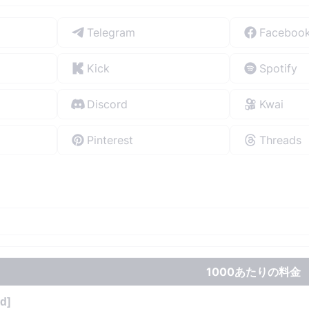
Telegram
Faceboo
Kick
Spotify
Discord
Kwai
Pinterest
Threads
1000あたりの料金
d]