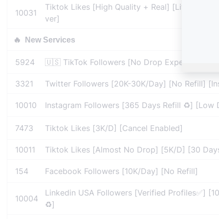
Tiktok Likes [High Quality + Real] [Lifetime Ref
10031
ver]
🔥
New Services
5924
🇺🇸 TikTok Followers [No Drop Expected] [100
3321
Twitter Followers [20K-30K/Day] [No Refill] [In
10010
Instagram Followers [365 Days Refill ♻️] [Low
7473
Tiktok Likes [3K/D] [Cancel Enabled]
10011
Tiktok Likes [Almost No Drop] [5K/D] [30 Days 
154
Facebook Followers [10K/Day] [No Refill]
Linkedin USA Followers [Verified Profiles✅] [1
10004
♻️]